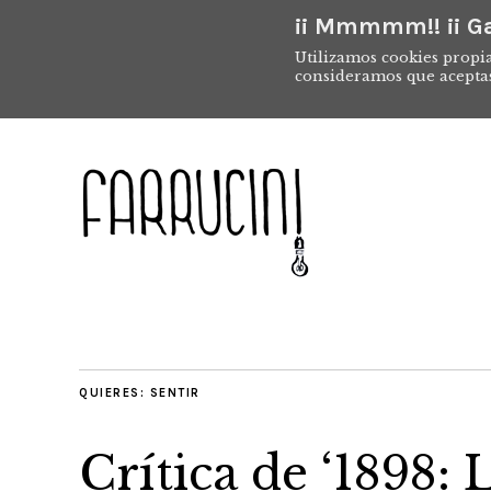
¡¡ Mmmmm!! ¡¡ Ga
Utilizamos cookies propia
consideramos que acepta
QUIERES:
SENTIR
Crítica de ‘1898: