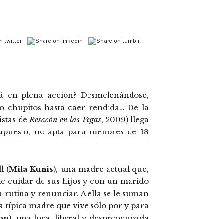
á en plena acción? Desmelenándose,
o chupitos hasta caer rendida… De la
istas de
Resacón en las Vegas
, 2009) llega
upuesto, no apta para menores de 18
l (
Mila Kunis
), una madre actual que,
 de cuidar de sus hijos y con un marido
rutina y renunciar. A ella se le suman
 la típica madre que vive sólo por y para
hn
), una loca, liberal y despreocupada