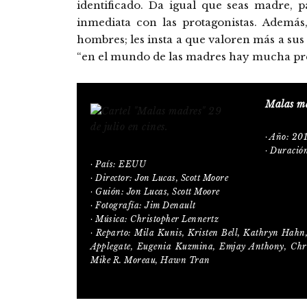
identificado. Da igual que seas madre, p
inmediata con las protagonistas. Además
hombres; les insta a que valoren más a su
“en el mundo de las madres hay mucha presi
Malas m
· Año: 20
· Duració
· País: EEUU
· Director: Jon Lucas, Scott Moore
· Guión: Jon Lucas, Scott Moore
· Fotografía: Jim Denault
· Música: Christopher Lennertz
· Reparto: Mila Kunis, Kristen Bell, Kathryn Hahn
Applegate, Eugenia Kuzmina, Emjay Anthony, Chris
Mike R. Moreau, Hawn Tran