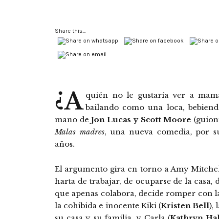
Share this...
¿A
quién no le gustaría ver a mam
bailando como una loca, bebiend
mano de
Jon Lucas y Scott Moore
(guion
Malas madres
, una nueva comedia, por s
años.
El argumento gira en torno a Amy Mitchel
harta de trabajar, de ocuparse de la casa,
que apenas colabora, decide romper con la 
la cohibida e inocente Kiki (
Kristen Bell
),
su casa y su familia, y Carla (
Kathryn Ha