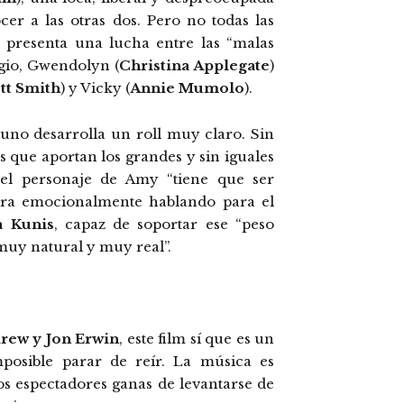
er a las otras dos. Pero no todas las
e presenta una lucha entre las “malas
egio, Gwendolyn (
Christina Applegate
)
tt Smith
) y Vicky (
Annie Mumolo
).
 uno desarrolla un roll muy claro. Sin
s que aportan los grandes y sin iguales
el personaje de Amy “tiene que ser
tora emocionalmente hablando para el
a Kunis
, capaz de soportar ese “peso
uy natural y muy real”.
rew y Jon Erwin
, este film sí que es un
posible parar de reír. La música es
os espectadores ganas de levantarse de