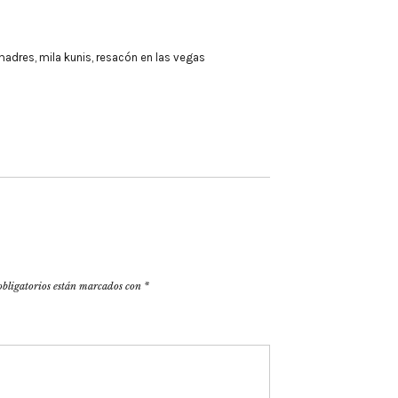
madres
,
mila kunis
,
resacón en las vegas
obligatorios están marcados con
*