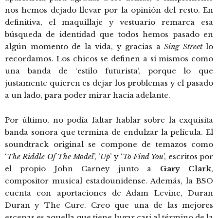
nos hemos dejado llevar por la opinión del resto. En
definitiva, el maquillaje y vestuario remarca esa
búsqueda de identidad que todos hemos pasado en
algún momento de la vida, y gracias a
Sing Street
lo
recordamos. Los chicos se definen a sí mismos como
una banda de ‘estilo futurista’, porque lo que
justamente quieren es dejar los problemas y el pasado
a un lado, para poder mirar hacia adelante.
Por último, no podía faltar hablar sobre la exquisita
banda sonora que termina de endulzar la película. El
soundtrack original se compone de temazos como
‘
The Riddle Of The Model
’, ‘
Up
’ y ‘
To Find You
’, escritos por
el propio John Carney junto a
Gary Clark
,
compositor musical estadounidense. Además, la BSO
cuenta con aportaciones de Adam Levine, Duran
Duran y The Cure. Creo que una de las mejores
escenas es aquella que tiene lugar casi al término de la