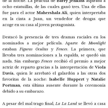
de la noche. La película de
Barry Jenkins
aspiraba a
ocho estatuillas, de las cuales ganó tres. Una de ellas
fue para el actor
Mahershala Ali
, quien interpretaba
en la cinta a Juan, un vendedor de drogas que
acoge en su casa al joven protagonista.
Destacó la presencia de tres dramas raciales en los
nominados a mejor película. Aparte de
Moonlight
estaban
Figuras Ocultas
y
Fences
. La primera, que
llevaba tres nominaciones a la espalda, se quedó sin
nada. Sin embargo
Fences
recibió el premio a mejor
actriz de reparto gracias a la interpretación de
Viola
Davis
, quien le arrebató el galardón a las otras dos
favoritas de la noche:
Isabelle Huppert
y
Natalie
Portman
, esta última ausente durante la ceremonia
debido a su embarazo.
A pesar del mal trago final,
La La Land
se llevó a casa