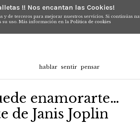
lletas !! Nos encantan las Cookies!
s y de terceros para mejorar nuestros servicios. Si continúas n
s su uso. Más información en la
Política de cookies
hablar
sentir
pensar
uede enamorarte…
de Janis Joplin