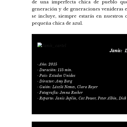
de una imperfecta chica de pueblo qu
generación y de generaciones venideras e
se incluye, siempre estarás en nuestros
pequeña chica de azul.
Janis: L
· Año: 2015
· Duración: 115 min.
· País: Estados Unidos
· Director: Amy Berg
· Guión: László Nemes, Clara Royer
· Fotografía: Jenna Rosher
· Reparto: Janis Joplin, Cat Power, Peter Albin, Dic