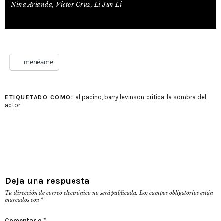
Nina Arianda, Victor Cruz, Li Jun Li
menéame
al pacino
,
barry levinson
,
critica
,
la sombra del
ETIQUETADO COMO:
actor
Deja una respuesta
Tu dirección de correo electrónico no será publicada.
Los campos obligatorios están
marcados con
*
Comentario
*