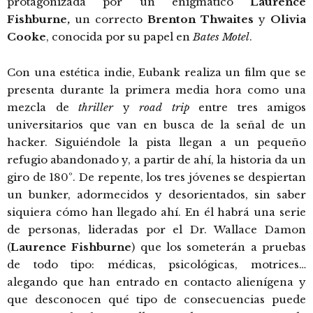
protagonizada por un enigmático
Laurence
Fishburne,
un correcto
Brenton Thwaites
y
Olivia
Cooke
, conocida por su papel en
Bates Motel
.
Con una estética indie, Eubank realiza un film que se
presenta durante la primera media hora como una
mezcla de
thriller
y
road trip
entre tres amigos
universitarios que van en busca de la señal de un
hacker. Siguiéndole la pista llegan a un pequeño
refugio abandonado y, a partir de ahí, la historia da un
giro de 180º. De repente, los tres jóvenes se despiertan
un bunker, adormecidos y desorientados, sin saber
siquiera cómo han llegado ahí. En él habrá una serie
de personas, lideradas por el Dr. Wallace Damon
(
Laurence Fishburne
) que los someterán a pruebas
de todo tipo: médicas, psicológicas, motrices…
alegando que han entrado en contacto alienígena y
que desconocen qué tipo de consecuencias puede