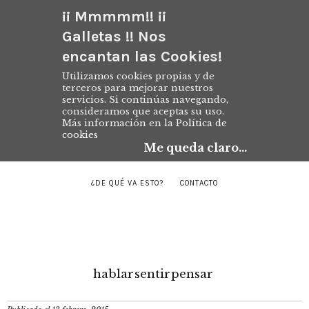
¡¡ Mmmmm!! ¡¡
Galletas !! Nos
encantan las Cookies!
Utilizamos cookies propias y de
terceros para mejorar nuestros
servicios. Si continúas navegando,
consideramos que aceptas su uso.
Más información en la
Política de
cookies
Me queda claro...
¿DE QUÉ VA ESTO?
CONTACTO
hablar
sentir
pensar