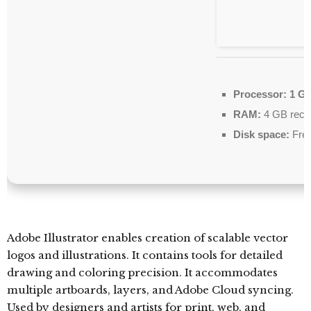
Processor:
1 GH
RAM:
4 GB rec
Disk space:
Free
Adobe Illustrator enables creation of scalable vector
logos and illustrations. It contains tools for detailed
drawing and coloring precision. It accommodates
multiple artboards, layers, and Adobe Cloud syncing.
Used by designers and artists for print, web, and