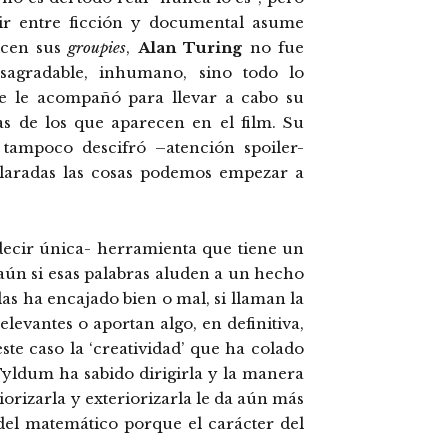
uir entre ficción y documental asume
icen sus
groupies
,
Alan Turing
no fue
sagradable, inhumano, sino todo lo
ue le acompañó para llevar a cabo su
s de los que aparecen en el film. Su
tampoco descifró –atención spoiler-
claradas las cosas podemos empezar a
 decir única- herramienta que tiene un
aún si esas palabras aluden a un hecho
las ha encajado bien o mal, si llaman la
relevantes o aportan algo, en definitiva,
ste caso la ‘creatividad’ que ha colado
Tyldum ha sabido dirigirla y la manera
iorizarla y exteriorizarla le da aún más
 del matemático porque el carácter del