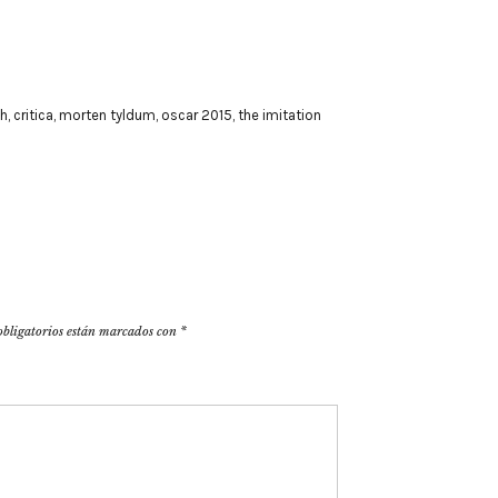
h
,
critica
,
morten tyldum
,
oscar 2015
,
the imitation
obligatorios están marcados con
*