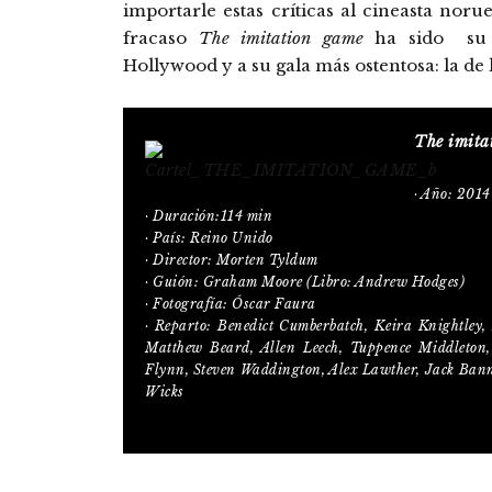
importarle estas críticas al cineasta noru
fracaso
The imitation game
ha sido su p
Hollywood y a su gala más ostentosa: la de
The imita
· Año: 2014
· Duración:114 min
· País: Reino Unido
· Director: Morten Tyldum
· Guión: Graham Moore (Libro: Andrew Hodges)
· Fotografía: Óscar Faura
· Reparto: Benedict Cumberbatch, Keira Knightley
Matthew Beard, Allen Leech, Tuppence Middleto
Flynn, Steven Waddington, Alex Lawther, Jack Bann
Wicks