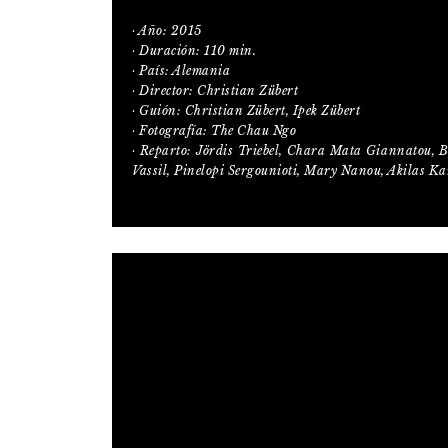
· Año: 2015
· Duración: 110 min.
· País: Alemania
· Director: Christian Zübert
· Guión: Christian Zübert, Ipek Zübert
· Fotografía: The Chau Ngo
· Reparto: Jördis Triebel, Chara Mata Giannatou, B
Vassil, Pinelopi Sergounioti, Mary Nanou, Akilas K