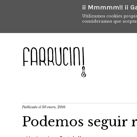
¡¡ Mmmmm!! ¡¡ Ga
Utilizamos cookies propia
consideramos que acepta
Publicado el
30 enero, 2016
Podemos seguir 