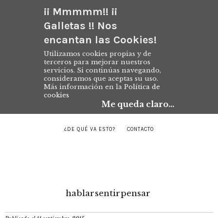
¡¡ Mmmmm!! ¡¡
Galletas !! Nos
encantan las Cookies!
Utilizamos cookies propias y de
terceros para mejorar nuestros
servicios. Si continúas navegando,
consideramos que aceptas su uso.
Más información en la
Política de
cookies
Me queda claro...
¿DE QUÉ VA ESTO?
CONTACTO
hablar
sentir
pensar