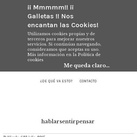
¡¡ Mmmmm!! ¡¡
Galletas !! Nos
encantan las Cookies!
Utilizamos cookies propias y de
terceros para mejorar nuestros
servicios. Si continúas navegando,
consideramos que aceptas su uso.
Más información en la
Política de
cookies
Me queda claro...
¿DE QUÉ VA ESTO?
CONTACTO
hablar
sentir
pensar