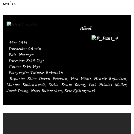
serlo.
Blind
· Año: 2014
· Duración: 96 min
· País: Noruega
· Director: Eskil Vogt
· Guión: Eskil Vogt
· Fotografía: Thimios Bakatakis
· Reparto: Ellen Dorrit Petersen, Vera Vitali, Henrik Rafaelsen,
Marius Kolbenstvedt, Stella Kvam Young, Isak Nikolai Møller,
Jacob Young, Nikki Butenschøn, Erle Kyllingmark