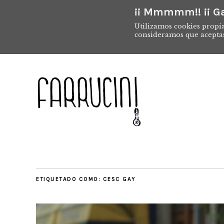
¡¡ Mmmmm!! ¡¡ Ga
Utilizamos cookies propia
consideramos que acepta
ETIQUETADO COMO:
CESC GAY