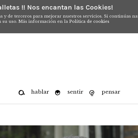
lletas !! Nos encantan las Cookies!
s y de terceros para mejorar nuestros servicios. Si continúas n
s su uso. Más información en la
Política de cookies
hablar
sentir
pensar