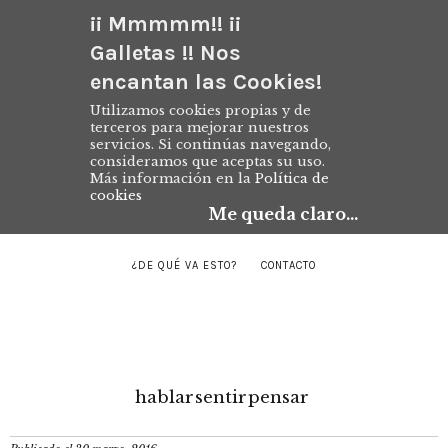
¡¡ Mmmmm!! ¡¡
Galletas !! Nos
encantan las Cookies!
Utilizamos cookies propias y de
terceros para mejorar nuestros
servicios. Si continúas navegando,
consideramos que aceptas su uso.
Más información en la
Política de
cookies
Me queda claro...
¿DE QUÉ VA ESTO?
CONTACTO
hablar
sentir
pensar