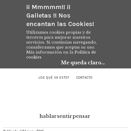
¡¡ Mmmmm!! ¡¡
Galletas !! Nos
encantan las Cookies!
Utilizamos cookies propias y de
terceros para mejorar nuestros
servicios. Si continúas navegando,
consideramos que aceptas su uso.
Más información en la
Política de
cookies
Me queda claro...
¿DE QUÉ VA ESTO?
CONTACTO
hablar
sentir
pensar