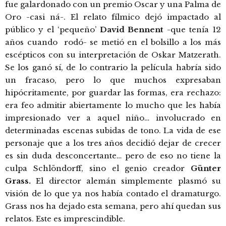
fue galardonado con un premio Oscar y una Palma de
Oro -casi ná-. El relato fílmico dejó impactado al
público y el ‘pequeño’
David Bennent
-que tenía 12
años cuando rodó- se metió en el bolsillo a los más
escépticos con su interpretación de Oskar Matzerath.
Se los ganó sí, de lo contrario la película habría sido
un fracaso, pero lo que muchos expresaban
hipócritamente, por guardar las formas, era rechazo:
era feo admitir abiertamente lo mucho que les había
impresionado ver a aquel niño… involucrado en
determinadas escenas subidas de tono. La vida de ese
personaje que a los tres años decidió dejar de crecer
es sin duda desconcertante… pero de eso no tiene la
culpa Schlöndorff, sino el genio creador
Günter
Grass.
El director alemán simplemente plasmó su
visión de lo que ya nos había contado el dramaturgo.
Grass nos ha dejado esta semana, pero ahí quedan sus
relatos. Este es imprescindible.