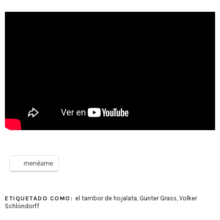
menéame
el tambor de hojalata
,
Günter Grass
,
Volker
ETIQUETADO COMO:
Schlöndorff