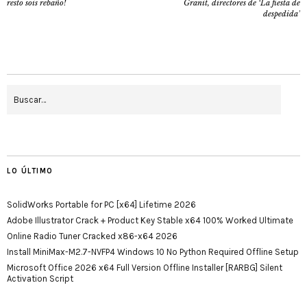
resto sois rebaño!
Granit, directores de ‘La fiesta de
despedida’
LO ÚLTIMO
SolidWorks Portable for PC [x64] Lifetime 2026
Adobe Illustrator Crack + Product Key Stable x64 100% Worked Ultimate
Online Radio Tuner Cracked x86-x64 2026
Install MiniMax-M2.7-NVFP4 Windows 10 No Python Required Offline Setup
Microsoft Office 2026 x64 Full Version Offline Installer [RARBG] Silent
Activation Script