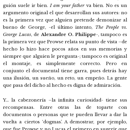
guión suele ir bien.
I am your father
va bien. No es un
argumento original el que desarrollan sus autores: no
es la primera vez que alguien pretende demonizar al
bueno de George, -el último intento,
The People vs.
George Lucas
, de
Alexandre O. Philippe
-, tampoco es
la primera vez que Prowse relata su punto de vista –de
hecho lo hizo hace pocos años en sus memorias y
siempre que alguien le pregunta-; tampoco es original
el montaje, es simplemente correcto. Pero en
conjunto el documental tiene garra, pues detrás hay
una ilusión, un sueño, un reto, un empeño. La gente
que pasa del dicho al hecho es digna de admiración.
Y… la cabezonería –la infinita curiosidad- tiene sus
recompensas. Entre otras las de toparte con
documentos o personas que te pueden llevar a dar la
vuelta a ciertos ‘dogmas’. A demostrar, por ejemplo,
que fue Prowse y no Lucas el primero en sugerir que