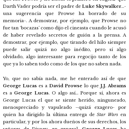
Darth Vader podría ser el padre de
Luke Skywalker
…-
una sugerencia que Prowse ha borrado de su
memoria-. A demostrar, por ejemplo, que Prowse no
fue tan ‘bocazas’ como dijo el cineasta cuando le acusó
de haber revelado secretos de guión a la prensa. A
demostrar, por ejemplo, que tirando del hilo siempre
puede salir quizá no algo inédito, pero sí algo
olvidado, algo interesante para regocijo tanto de los
que ya lo saben todo como de los que no saben nada.
Yo, que no sabía nada, me he enterado así de que
George Lucas
es a
David Prowse
lo que
J.J. Abrams
es a
George Lucas
. O algo así… Porque sí, ahora es
George Lucas el que se siente herido, ninguneado,
menospreciado y vapuleado –quizá exagero- por
quien ha dirigido la última entrega de
Star Wars
en
particular, y por los ahora dueños de sus derechos, los
señores de Disney, en general.
George Lucas
ha