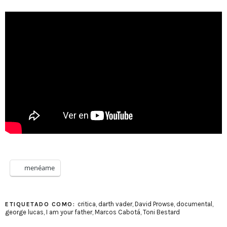
menéame
critica
,
darth vader
,
David Prowse
,
documental
,
ETIQUETADO COMO:
george lucas
,
I am your father
,
Marcos Cabotá
,
Toni Bestard