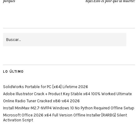
porqués
hija!¡Esto es peor que la muerte!
LO ÚLTIMO
SolidWorks Portable for PC [x64] Lifetime 2026
Adobe Illustrator Crack + Product Key Stable x64 100% Worked Ultimate
Online Radio Tuner Cracked x86-x64 2026
Install MiniMax-M2.7-NVFP4 Windows 10 No Python Required Offline Setup
Microsoft Office 2026 x64 Full Version Offline Installer [RARBG] Silent
Activation Script