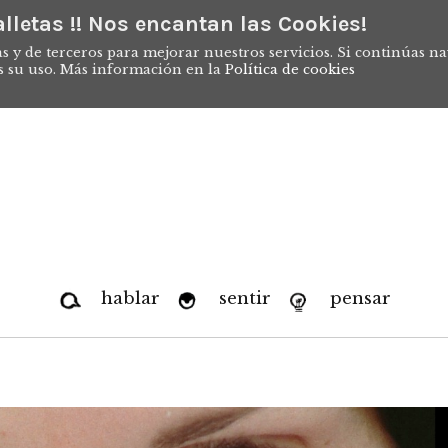
lletas !! Nos encantan las Cookies!
s y de terceros para mejorar nuestros servicios. Si continúas n
s su uso. Más información en la
Política de cookies
hablar
sentir
pensar