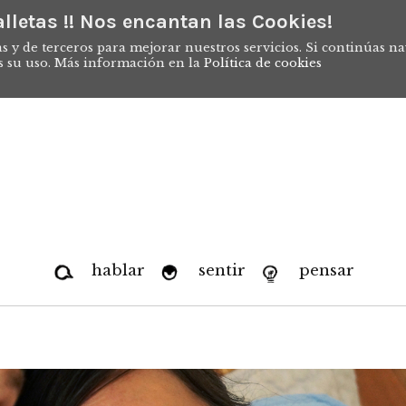
lletas !! Nos encantan las Cookies!
s y de terceros para mejorar nuestros servicios. Si continúas n
s su uso. Más información en la
Política de cookies
hablar
sentir
pensar