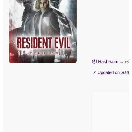
📦 Hash-sum →
e29
📌 Updated on
2026-