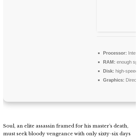
Processor:
Intel
RAM:
enough spa
Disk:
high-speed
Graphics:
Direct
Soul, an elite assassin framed for his master’s death,
must seek bloody vengeance with only sixty-six days