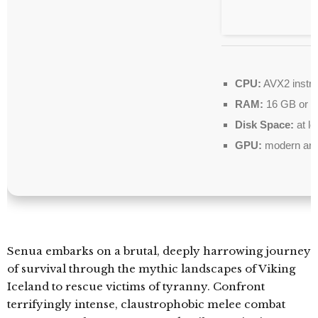
CPU:
AVX2 instru
RAM:
16 GB or hi
Disk Space:
at l
GPU:
modern arch
Senua embarks on a brutal, deeply harrowing journey
of survival through the mythic landscapes of Viking
Iceland to rescue victims of tyranny. Confront
terrifyingly intense, claustrophobic melee combat