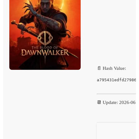
📄 Hash Value:
a795431edfd27986e
📆 Update: 2026-06-