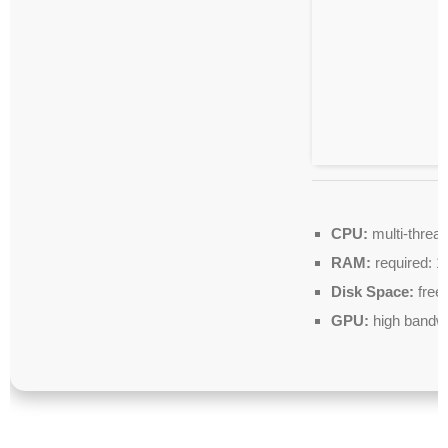
CPU:
multi-threa
RAM:
required: 
Disk Space:
free
GPU:
high bandw