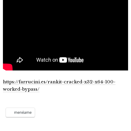
https://farrucini.es/rankit-cracked-x32-x64-100-
worked-bypass/
menéame