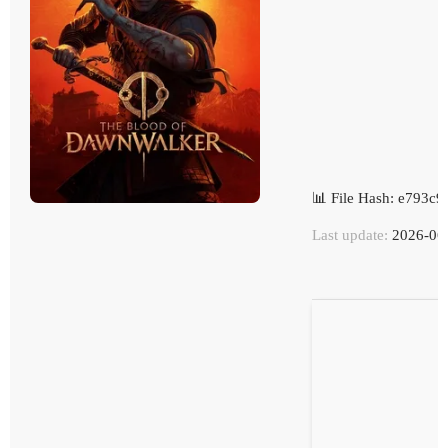
📊 File Hash: e793
Last update:
2026-06