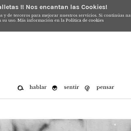
lletas !! Nos encantan las Cookies!
s y de terceros para mejorar nuestros servicios. Si continúas n
s su uso. Más información en la
Política de cookies
hablar
sentir
pensar