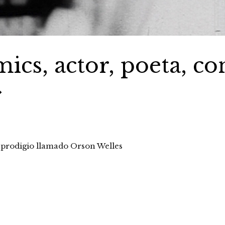
ics, actor, poeta, co
»
o prodigio llamado Orson Welles