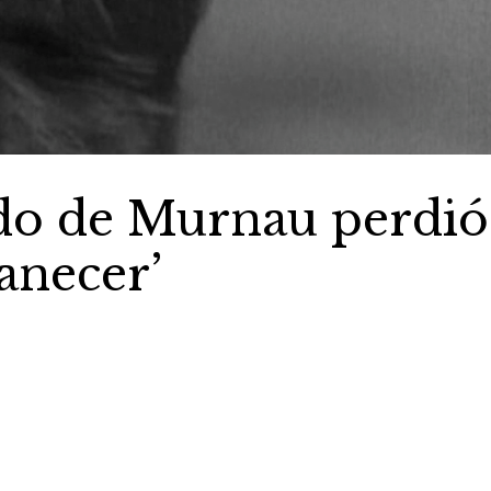
do de Murnau perdió
anecer’