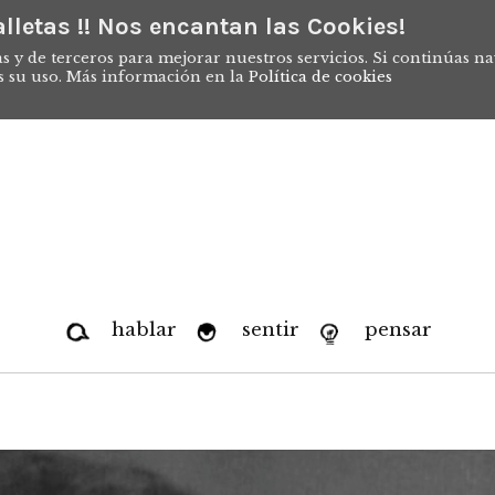
lletas !! Nos encantan las Cookies!
s y de terceros para mejorar nuestros servicios. Si continúas n
s su uso. Más información en la
Política de cookies
hablar
sentir
pensar