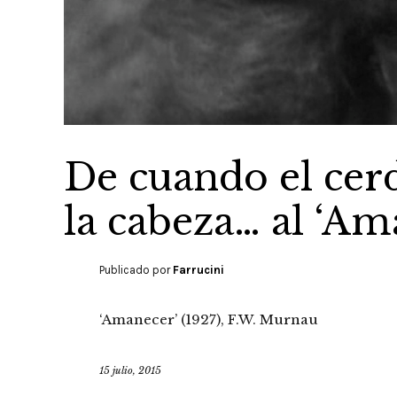
De cuando el cer
la cabeza… al ‘Am
Publicado por
Farrucini
‘Amanecer’ (1927), F.W. Murnau
15 julio, 2015