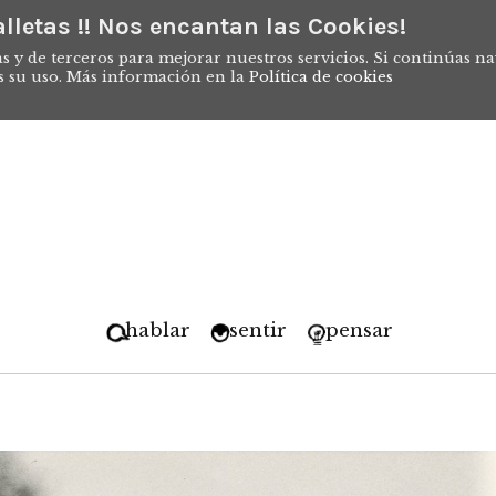
lletas !! Nos encantan las Cookies!
s y de terceros para mejorar nuestros servicios. Si continúas n
s su uso. Más información en la
Política de cookies
hablar
sentir
pensar