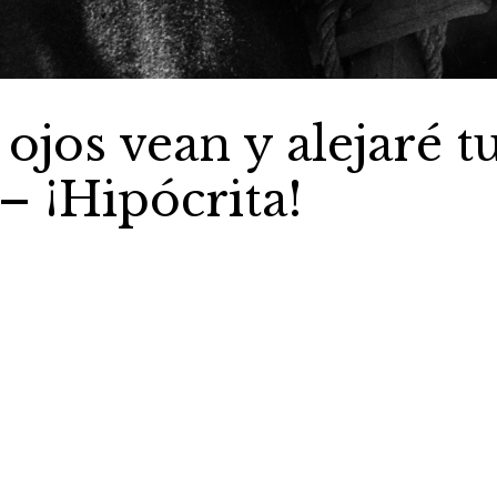
ojos vean y alejaré t
– ¡Hipócrita!