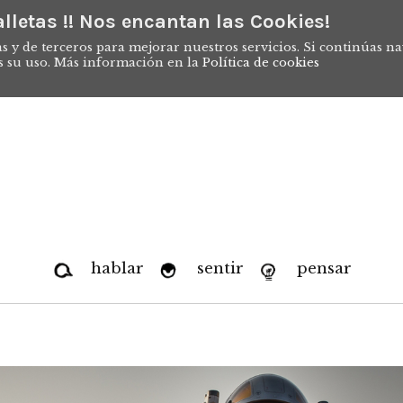
lletas !! Nos encantan las Cookies!
s y de terceros para mejorar nuestros servicios. Si continúas n
s su uso. Más información en la
Política de cookies
hablar
sentir
pensar