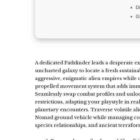
D
G
A dedicated Pathfinder leads a desperate e
uncharted galaxy to locate a fresh sustai
aggressive, enigmatic alien empires while ut
propelled movement system that adds immen
Seamlessly swap combat profiles and unloc
restrictions, adapting your playstyle in rea
planetary encounters. Traverse volatile al
Nomad ground vehicle while managing colo
species relationships, and ancient terrafo