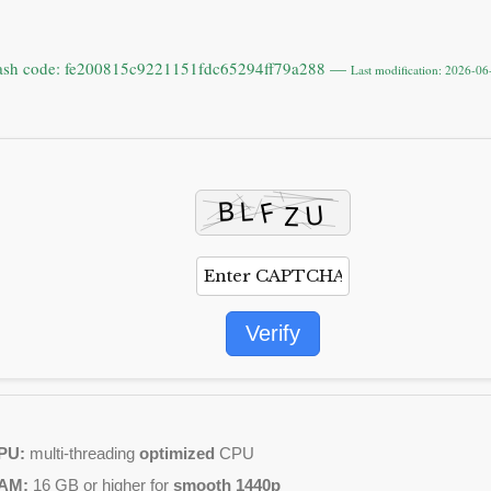
ash code: fe200815c9221151fdc65294ff79a288 —
Last modification: 2026-06
Verify
PU:
multi-threading
optimized
CPU
AM:
16 GB or higher for
smooth 1440p