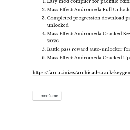
Easy mod compiler for packfile edit
Mass Effect: Andromeda Full Unlock
Completed progression download pac
unlocked
Mass Effect: Andromeda Cracked Ke
2026
Battle pass reward auto-unlocker for 
Mass Effect: Andromeda Cracked Up
https://farrucini.es/archicad-crack-keyge
menéame