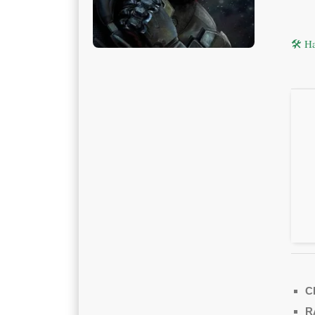
🛠 H
C
R