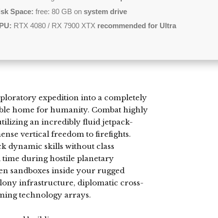
isk Space:
free: 80 GB on
system drive
PU:
RTX 4080 / RX 7900 XTX
recommended for Ultra
xploratory expedition into a completely
nable home for humanity. Combat highly
ilizing an incredibly fluid jetpack-
se vertical freedom to firefights.
k dynamic skills without class
l time during hostile planetary
ien sandboxes inside your rugged
ny infrastructure, diplomatic cross-
rming technology arrays.