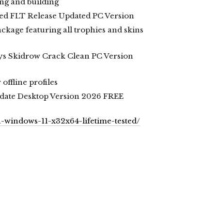
ing and building
ed FLT Release Updated PC Version
kage featuring all trophies and skins
ys Skidrow Crack Clean PC Version
offline profiles
date Desktop Version 2026 FREE
n-windows-11-x32x64-lifetime-tested/