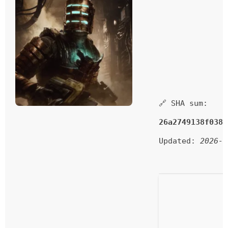
🔗 SHA sum:
26a2749138f038b
Updated:
2026-0