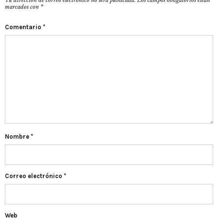
Tu dirección de correo electrónico no será publicada.
Los campos obligatorios están
marcados con
*
Comentario
*
Nombre
*
Correo electrónico
*
Web