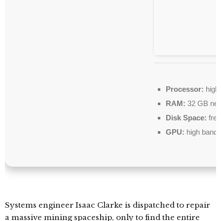
Processor:
high
RAM:
32 GB nee
Disk Space:
fre
GPU:
high band
Systems engineer Isaac Clarke is dispatched to repair
a massive mining spaceship, only to find the entire