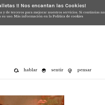
lletas !! Nos encantan las Cookies!
s y de terceros para mejorar nuestros servicios. Si continúas n
s su uso. Más información en la
Política de cookies
hablar
sentir
pensar