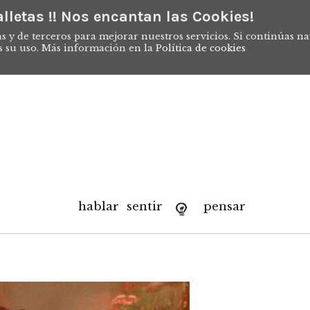
lletas !! Nos encantan las Cookies!
s y de terceros para mejorar nuestros servicios. Si continúas n
s su uso. Más información en la
Política de cookies
hablar
sentir
pensar