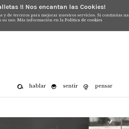
lletas !! Nos encantan las Cookies!
s y de terceros para mejorar nuestros servicios. Si continúas n
s su uso. Más información en la
Política de cookies
hablar
sentir
pensar