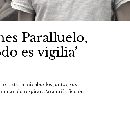
es Paralluelo,
do es vigilia’
e retratar a mis abuelos juntos; sus
inar, de respirar. Para mí la ficción