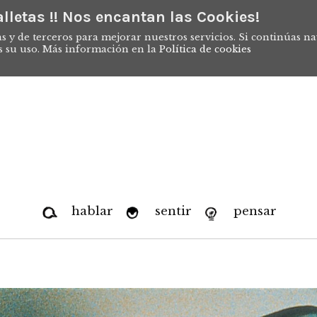
lletas !! Nos encantan las Cookies!
s y de terceros para mejorar nuestros servicios. Si continúas n
s su uso. Más información en la
Política de cookies
hablar
sentir
pensar